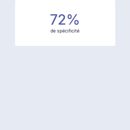
72%
de spécificité
Une solution innovante qui allie 
performance
, 
rapidité
 et 
sécurité
Au service du patient
Nous nous engageons à proposer une gamme 
de services adaptés aux besoins spécifiques de 
nos clients, afin d’offrir une prise en charge des 
patients de haute qualité.
Résultats d'analyses par IA en quelques 