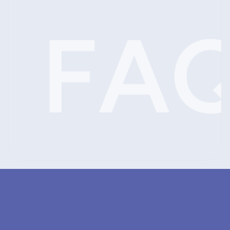
Quelle est la fiabilité de l'an
FA
de HUVY ?
Comment intégrer HUVY dan
consultation de médecine gé
?
HUVY est-il remboursé ou pr
charge ?