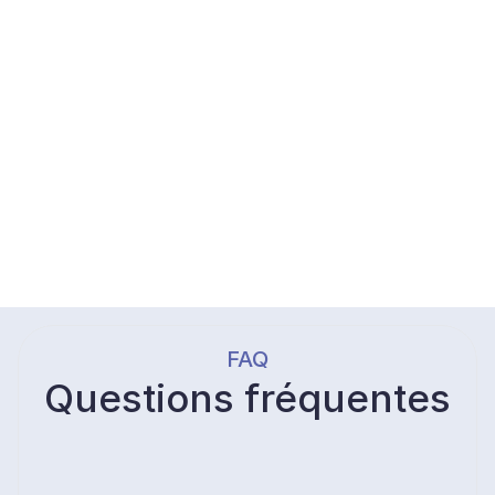
C'est un outil simple 
d'utilisation, avec 
beaucoup de points 
positifs, à commencer 
par la rapidité de la 
réponse en termes 
d'évaluation du risque.
"
Lire l'article
FAQ
Questions fréquentes
Qu'est-ce que HUVY et à qui
s'adresse cet outil ?